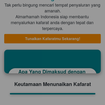
Tak perlu bingung mencari tempat penyaluran yang 
amanah.
Almarhamah Indonesia siap membantu 
menyalurkan kafarat anda dengan tepat dan 
terpercaya.
Tunaikan Kafaratmu Sekarang!
`
Apa Yang Dimaksud dengan 
Kafarat adalah denda atau tebusan yang wajib 
Kafarat?
ditunaikan oleh seorang muslim akibat pelanggaran 
Keutamaan Menunaikan Kafarat
tertentu dalam syariat islam. Kafarat dapat berupa 
memberi makan fakir miskin,berpuasa,atau bentuk 
lainnya sesuai ketentuan yang telah 
ditetapkan,sebagai bentuk tanggung jawab dan 